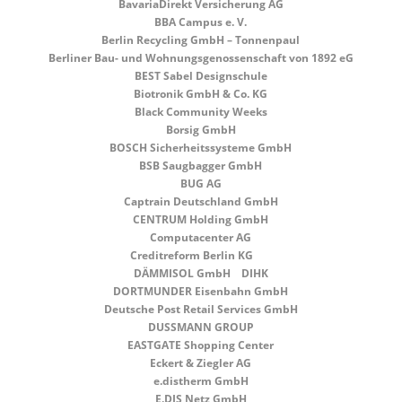
BavariaDirekt Versicherung AG
BBA Campus e. V.
Referenzen
Berlin Recycling GmbH – Tonnenpaul
Berliner Bau- und Wohnungsgenossenschaft von 1892 eG
Freunde
BEST Sabel Designschule
Biotronik GmbH & Co. KG
Kontakt
Black Community Weeks
Borsig GmbH
BOSCH Sicherheitssysteme GmbH
BSB Saugbagger GmbH
BUG AG
Captrain Deutschland GmbH
CENTRUM Holding GmbH
Computacenter AG
Creditreform Berlin KG
DÄMMISOL GmbH
DIHK
DORTMUNDER
Eisenbahn GmbH
Deutsche Post Retail Services GmbH
DUSSMANN GROUP
EASTGATE Shopping Center
Eckert & Ziegler AG
e.distherm GmbH
E.DIS Netz GmbH