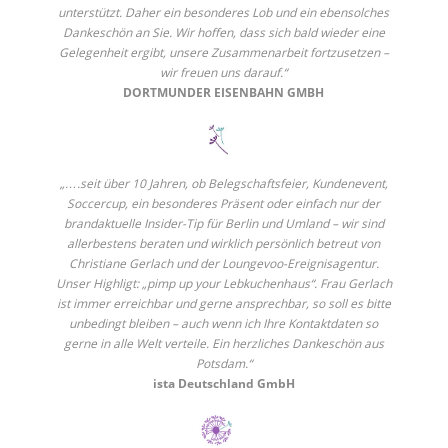
unterstützt. Daher ein besonderes Lob und ein ebensolches
Dankeschön an Sie. Wir hoffen, dass sich bald wieder eine
Gelegenheit ergibt, unsere Zusammenarbeit fortzusetzen –
wir freuen uns darauf.“
DORTMUNDER EISENBAHN GMBH
„….seit über 10 Jahren, ob Belegschaftsfeier, Kundenevent,
Soccercup, ein besonderes Präsent oder einfach nur der
brandaktuelle Insider-Tip für Berlin und Umland – wir sind
allerbestens beraten und wirklich persönlich betreut von
Christiane Gerlach und der Loungevoo-Ereignisagentur.
Unser Highligt: „pimp up your Lebkuchenhaus“. Frau Gerlach
ist immer erreichbar und gerne ansprechbar, so soll es bitte
unbedingt bleiben – auch wenn ich Ihre Kontaktdaten so
gerne in alle Welt verteile. Ein herzliches Dankeschön aus
Potsdam.“
ista Deutschland GmbH