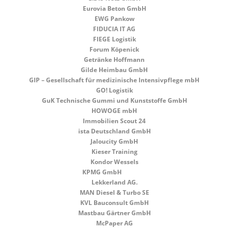
Eurovia Beton GmbH
EWG Pankow
FIDUCIA IT AG
FIEGE Logistik
Forum Köpenick
Getränke Hoffmann
Gilde Heimbau GmbH
GIP – Gesellschaft für medizinische Intensivpflege mbH
GO! Logistik
GuK Technische Gummi und Kunststoffe GmbH
HOWOGE mbH
Immobilien Scout 24
ista Deutschland GmbH
Jaloucity GmbH
Kieser Training
Kondor Wessels
KPMG GmbH
Lekkerland AG.
MAN Diesel & Turbo SE
KVL Bauconsult GmbH
Mastbau Gärtner GmbH
McPaper AG